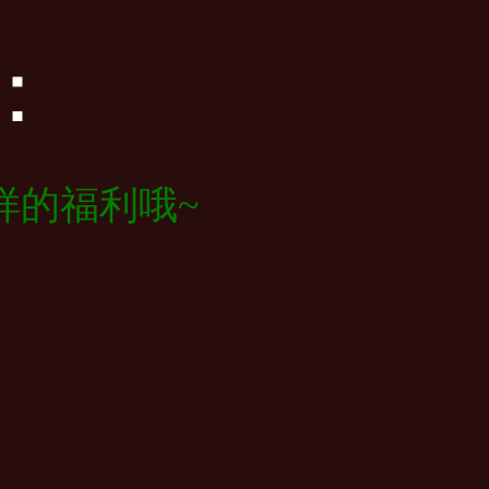
：
样的福利哦~