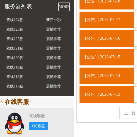
[公告] | 2026-07-18
服务器列表
MORE
[公告] | 2026-07-17
双线124服
新开一秒
双线123服
震撼推荐
[公告] | 2026-07-16
双线122服
震撼推荐
双线121服
震撼推荐
[公告] | 2026-07-15
双线120服
震撼推荐
双线119服
震撼推荐
[公告] | 2026-07-14
双线118服
震撼推荐
双线117服
震撼推荐
[公告] | 2026-07-13
在线客服
上一页
在线客服
QQ客服