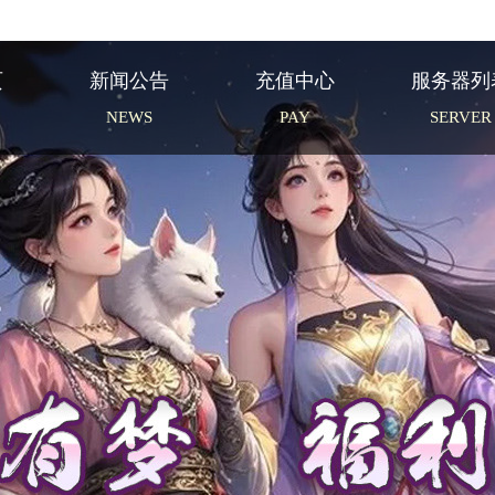
页
新闻公告
充值中心
服务器列
NEWS
PAY
SERVER