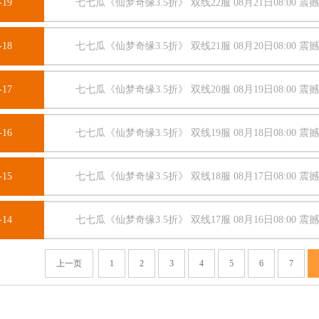
-19
七七瓜《仙梦奇缘3.5折》 双线22服 08月21日08:00 震
-18
七七瓜《仙梦奇缘3.5折》 双线21服 08月20日08:00 震
-17
七七瓜《仙梦奇缘3.5折》 双线20服 08月19日08:00 震
-16
七七瓜《仙梦奇缘3.5折》 双线19服 08月18日08:00 震
-15
七七瓜《仙梦奇缘3.5折》 双线18服 08月17日08:00 震
-14
七七瓜《仙梦奇缘3.5折》 双线17服 08月16日08:00 震
上一页
1
2
3
4
5
6
7