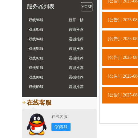
[公告] | 2025-08
服务器列表
MORE
[公告] | 2025-08
双线96服
新开一秒
双线95服
震撼推荐
[公告] | 2025-08
双线94服
震撼推荐
双线93服
震撼推荐
[公告] | 2025-08
双线92服
震撼推荐
双线91服
震撼推荐
[公告] | 2025-08
双线90服
震撼推荐
双线89服
震撼推荐
[公告] | 2025-08
在线客服
在线客服
QQ客服