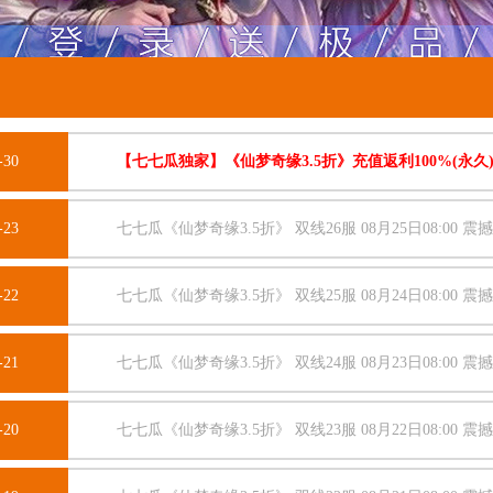
-30
【七七瓜独家】《仙梦奇缘3.5折》充值返利100%(永久
-23
七七瓜《仙梦奇缘3.5折》 双线26服 08月25日08:00 震
-22
七七瓜《仙梦奇缘3.5折》 双线25服 08月24日08:00 震
-21
七七瓜《仙梦奇缘3.5折》 双线24服 08月23日08:00 震
-20
七七瓜《仙梦奇缘3.5折》 双线23服 08月22日08:00 震