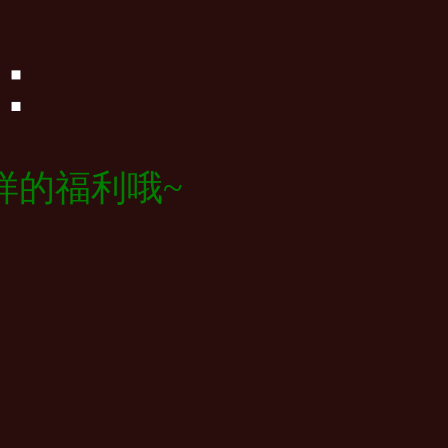
：
样的福利哦~