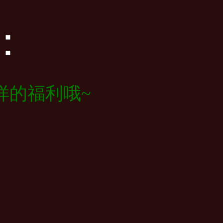
：
样的福利哦~