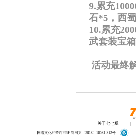
9.累充10
石*5，西蜀
10.累充2
武套装宝箱*
活动最终
关于七七瓜
|
网络文化经营许可证 鄂网文〔2018〕10581-312号