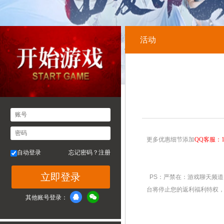
活动
账号
密码
更多优惠细节添加
QQ客服：11
自动登录
忘记密码？
注册
立即登录
PS：严禁在：游戏聊天频道内
台将停止您的返利福利特权，
其他账号登录：