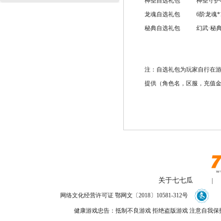
神圣自选礼包
神圣守护4
龙魂自选礼包
6阶龙魂*
秘典自选礼包
幻武·秘典
注：自选礼包为玩家自行在
提供（角色名，区服，充值金
关于七七瓜
|
网络文化经营许可证 鄂网文〔2018〕10581-312号
健康游戏忠告：抵制不良游戏 拒绝盗版游戏 注意自我保护