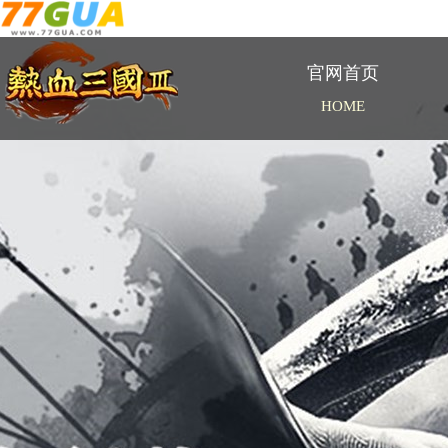
官网首页
HOME