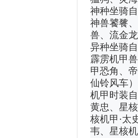
神种坐骑自
神兽饕餮、
兽、流金龙
异种坐骑自
霹雳机甲兽
甲恐角、帝
仙铃风车）
机甲时装自
黄忠、星核
核机甲·太
韦、星核机