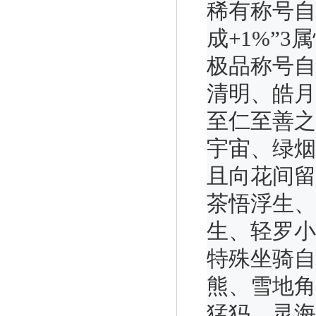
稀有称号自
成+1%”
极品称号自
清明、皓月
至仁至善之
宇宙、绿烟
且向花间留
茶悟浮生、
生、轻罗小
特殊坐骑自
熊、雪地角
猛犸、灵海