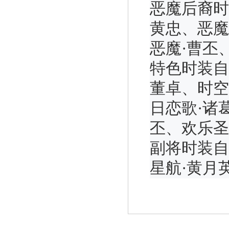
恶魔后裔时
黄忠、恶魔
恶魔·曹丕
特色时装自
董卓、时空
日恋歌·诸
丕、欢乐圣
副将时装自
星航·黄月