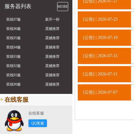
[公告] | 2026-07-27
服务器列表
MORE
[公告] | 2026-07-23
双线97服
新开一秒
双线96服
震撼推荐
[公告] | 2026-07-19
双线95服
震撼推荐
双线94服
震撼推荐
[公告] | 2026-07-15
双线93服
震撼推荐
双线92服
震撼推荐
[公告] | 2026-07-11
双线91服
震撼推荐
双线90服
震撼推荐
[公告] | 2026-07-07
在线客服
在线客服
QQ客服