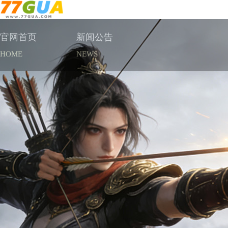
官网首页
新闻公告
HOME
NEWS