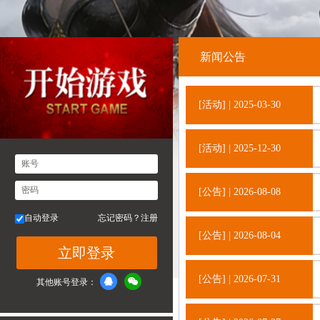
新闻公告
[活动] | 2025-03-30
[活动] | 2025-12-30
账号
密码
[公告] | 2026-08-08
自动登录
忘记密码？
注册
[公告] | 2026-08-04
立即登录
[公告] | 2026-07-31
其他账号登录：