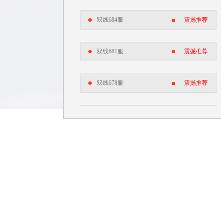
双线684服
震撼推荐
双线681服
震撼推荐
双线678服
震撼推荐
双线675服
震撼推荐
双线672服
震撼推荐
双线669服
震撼推荐
双线666服
震撼推荐