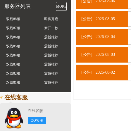
[公告] | 2026-08-06
服务器列表
MORE
[公告] | 2026-08-05
双线88服
即将开启
双线87服
新开一秒
[公告] | 2026-08-04
双线86服
震撼推荐
双线85服
震撼推荐
[公告] | 2026-08-03
双线84服
震撼推荐
双线83服
震撼推荐
[公告] | 2026-08-02
双线82服
震撼推荐
双线81服
震撼推荐
在线客服
在线客服
QQ客服