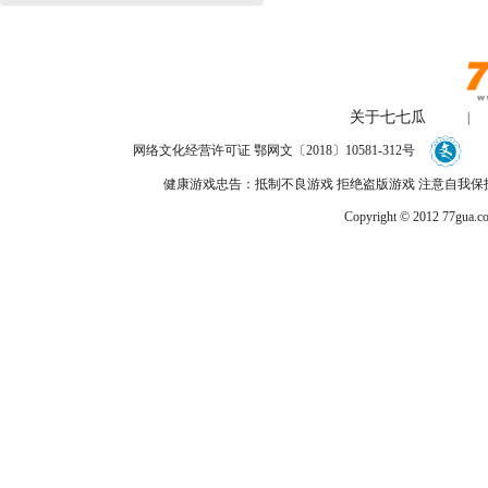
关于七七瓜
|
网络文化经营许可证 鄂网文〔2018〕10581-312号
健康游戏忠告：抵制不良游戏 拒绝盗版游戏 注意自我保护
Copyright © 2012