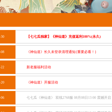
-30
【七七瓜独家】《神仙道》充值返利100%(永久)
-08
《神仙道》长久未登录清理通知{重要必看！}
-22
新老服福利活动
-20
《神仙道》开服活动
-06
七七瓜《神仙道》 双线2768服 08月08日13:00 震撼开启