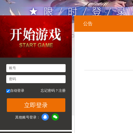
公告
账号
密码
自动登录
忘记密码？
注册
立即登录
其他账号登录：