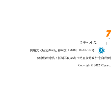
双线64服
震撼推荐
双线61服
震撼推荐
双线58服
震撼推荐
关于七七瓜
|
网络文化经营许可证 鄂网文〔2018〕10581-312号
双线55服
震撼推荐
健康游戏忠告：抵制不良游戏 拒绝盗版游戏 注意自我保护
Copyright © 2012
双线52服
震撼推荐
双线49服
震撼推荐
双线46服
震撼推荐