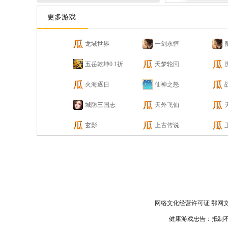
更多游戏
龙域世界
一剑永恒
五岳乾坤0.1折
天梦轮回
火海逐日
仙神之怒
城防三国志
天外飞仙
玄影
上古传说
网络文化经营许可证 鄂网文〔2
健康游戏忠告：抵制不