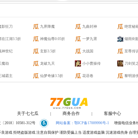
魔影狂刀
九界降魔
九曲封神
绝世秘籍
漂在江湖3.5折
神魔仙尊0.05折
一梦九霄
烟雨剑
战神世纪
玄影3.5折
大战国
至尊传
天魔劫
龙破九天
小小曹操传
刀剑笑
王城霸主
仙梦奇缘3.5折
花语卷
黎明游
关于七七瓜
商务合作
客服中心
|
|
018〕10581-312号
网站备案：鄂ICP备17009996号-1
增值电信业务经营
良游戏 拒绝盗版游戏 注意自我保护 谨防受骗上当 适度游戏益脑 沉迷游戏伤身 合理