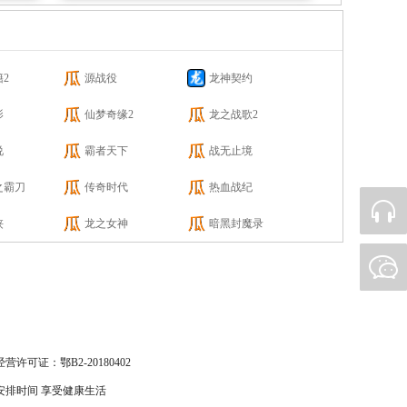
2
源战役
龙神契约
影
仙梦奇缘2
龙之战歌2
说
霸者天下
战无止境
之霸刀
传奇时代
热血战纪
侠
龙之女神
暗黑封魔录
许可证：鄂B2-20180402
安排时间 享受健康生活