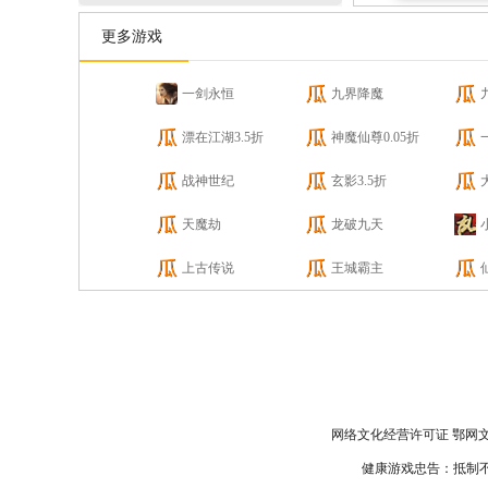
更多游戏
一剑永恒
九界降魔
漂在江湖3.5折
神魔仙尊0.05折
战神世纪
玄影3.5折
天魔劫
龙破九天
上古传说
王城霸主
网络文化经营许可证 鄂网文〔2
健康游戏忠告：抵制不