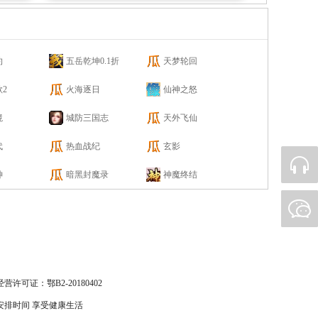
约
五岳乾坤0.1折
天梦轮回
2
火海逐日
仙神之怒
境
城防三国志
天外飞仙
代
热血战纪
玄影
神
暗黑封魔录
神魔终结
许可证：鄂B2-20180402
安排时间 享受健康生活