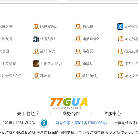
九曲封神
绝世秘籍2
源战役
龙神契
一梦九霄
烟雨剑影
仙梦奇缘2
龙之战歌
大战国
至尊传说
霸者天下
战无止
小小曹操传
刀剑笑之霸刀
仙魔劫
传奇时
仙梦奇缘3.5折
花语卷
黎明游侠
龙之女
关于七七瓜
商务合作
客服中心
|
|
018〕10581-312号
网站备案：鄂ICP备17009996号-1
增值电信业务经营
良游戏 拒绝盗版游戏 注意自我保护 谨防受骗上当 适度游戏益脑 沉迷游戏伤身 合理