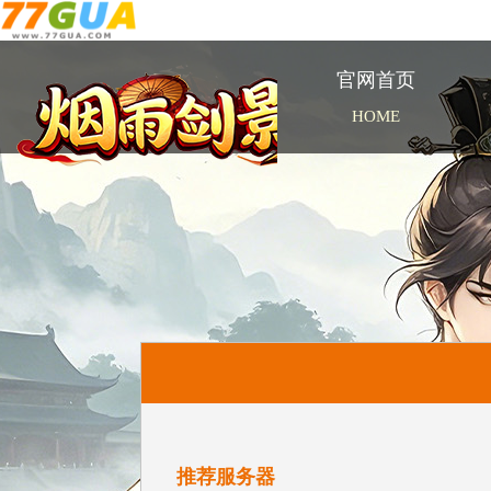
官网首页
HOME
推荐服务器