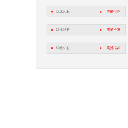
双线66服
震撼推荐
双线63服
震撼推荐
双线60服
震撼推荐
双线57服
震撼推荐
双线54服
震撼推荐
双线51服
震撼推荐
双线48服
震撼推荐