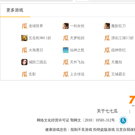
更多游戏
龙域世界
一剑永恒
魔影狂刀
五岳乾坤0.1折
天梦轮回
漂在江湖3.5折
火海逐日
仙神之怒
战神世纪
城防三国志
天外飞仙
天魔劫
玄影
上古传说
王城霸主
关于七七瓜
|
网络文化经营许可证 鄂网文〔2018〕10581-312号
健康游戏忠告：抵制不良游戏 拒绝盗版游戏 注意自我保护