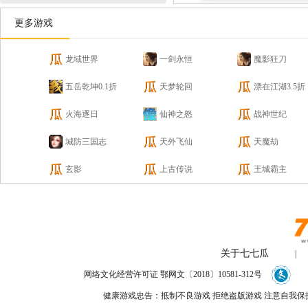
更多游戏
龙域世界
一剑永恒
魔影狂刀
五岳乾坤0.1折
天梦轮回
漂在江湖3.5折
火海逐日
仙神之怒
战神世纪
城防三国志
天外飞仙
天魔劫
玄影
上古传说
王城霸主
关于七七瓜
|
网络文化经营许可证 鄂网文〔2018〕10581-312号
健康游戏忠告：抵制不良游戏 拒绝盗版游戏 注意自我保护