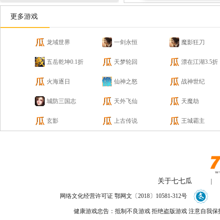
更多游戏
龙域世界
一剑永恒
魔影狂刀
五岳乾坤0.1折
天梦轮回
漂在江湖3.5折
火海逐日
仙神之怒
战神世纪
城防三国志
天外飞仙
天魔劫
玄影
上古传说
王城霸主
关于七七瓜
|
网络文化经营许可证 鄂网文〔2018〕10581-312号
健康游戏忠告：抵制不良游戏 拒绝盗版游戏 注意自我保护